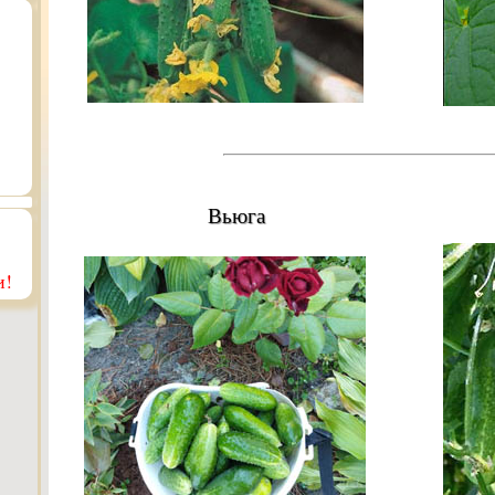
Вьюга
и!