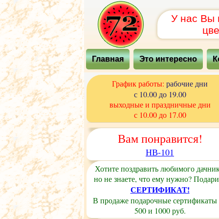
У нас Вы
цве
Главная
Это интересно
К
График работы:
рабочие дни
с 10.00 до 19.00
выходные и праздничные дни
с 10.00 до 17.00
Вам понравится!
НВ-101
Хотите поздравить любимого дачник
но не знаете, что ему нужно? Подари
СЕРТИФИКАТ!
В продаже подарочные сертификаты
500 и 1000 руб.