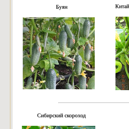
Китай
Буян
Сибирский скороход