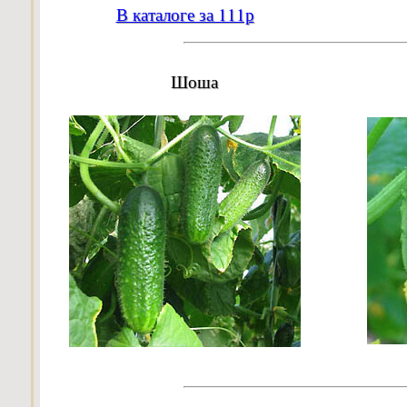
В каталоге за 111р
Шоша