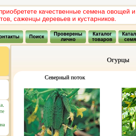
 приобретете качественные семена овощей и
тов, саженцы деревьев и кустарников.
Проверены
Каталог
Катал
онтакты
Поиск
лично
товаров
сем
Огурцы
Северный поток
а,
те
 на